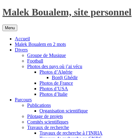
Aller
Malek Boualem, site personnel
au
contenu
Menu
Accueil
Malek Boualem en 2 mots
Divers
Groupe de Musique
Football
Photos des pays où j’ai vécu
Photos d’Algérie
Bordj Ghédir
Photos de France
Photos d’USA
Photos d’Italie
Parcours
Publications
Organisation scientifique
Pilotage de projets
Comités scientifiques
Travaux de recherche
Travaux de recherche à l’INRIA