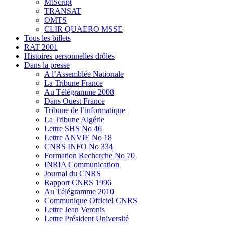
MtScript
TRANSAT
OMTS
CLIR QUAERO MSSE
Tous les billets
RAT 2001
Histoires personnelles drôles
Dans la presse
A l’Assemblée Nationale
La Tribune France
Au Télégramme 2008
Dans Ouest France
Tribune de l’informatique
La Tribune Algérie
Lettre SHS No 46
Lettre ANVIE No 18
CNRS INFO No 334
Formation Recherche No 70
INRIA Communication
Journal du CNRS
Rapport CNRS 1996
Au Télégramme 2010
Communique Officiel CNRS
Lettre Jean Veronis
Lettre Président Université