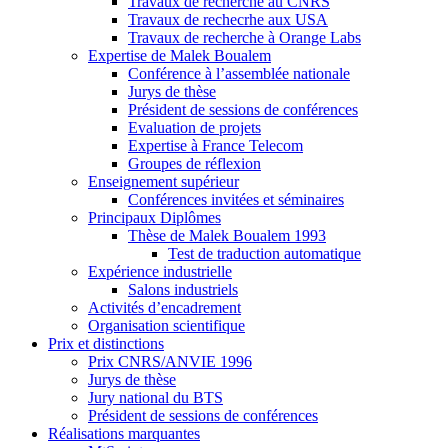
Travaux de recherche au CNRS
Travaux de rechecrhe aux USA
Travaux de recherche à Orange Labs
Expertise de Malek Boualem
Conférence à l’assemblée nationale
Jurys de thèse
Président de sessions de conférences
Evaluation de projets
Expertise à France Telecom
Groupes de réflexion
Enseignement supérieur
Conférences invitées et séminaires
Principaux Diplômes
Thèse de Malek Boualem 1993
Test de traduction automatique
Expérience industrielle
Salons industriels
Activités d’encadrement
Organisation scientifique
Prix et distinctions
Prix CNRS/ANVIE 1996
Jurys de thèse
Jury national du BTS
Président de sessions de conférences
Réalisations marquantes