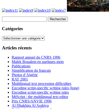
Rechercher :
Catégories
Catégories
Articles récents
Rapport annuel du CNRS 1996
Malek Boualem en quelques mots
Publications
Simplification du français
Photos d’Algérie
RAT 2001
Multilingual text processing difficulties
Encoding script-specific writing rules (long)
Encoding script-specific writing rules
MtScript : the multilingual text editor
Prix CNRS/ANVIE 1996
Al Dhakhira Al Arabiya