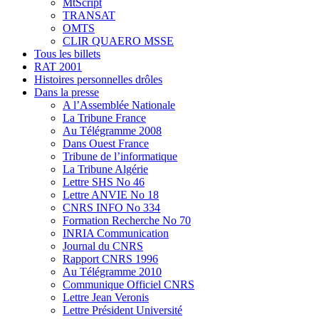
MtScript
TRANSAT
OMTS
CLIR QUAERO MSSE
Tous les billets
RAT 2001
Histoires personnelles drôles
Dans la presse
A l’Assemblée Nationale
La Tribune France
Au Télégramme 2008
Dans Ouest France
Tribune de l’informatique
La Tribune Algérie
Lettre SHS No 46
Lettre ANVIE No 18
CNRS INFO No 334
Formation Recherche No 70
INRIA Communication
Journal du CNRS
Rapport CNRS 1996
Au Télégramme 2010
Communique Officiel CNRS
Lettre Jean Veronis
Lettre Président Université