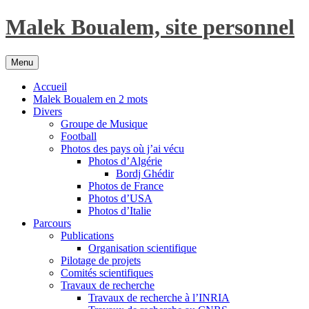
Aller
Malek Boualem, site personnel
au
contenu
Menu
Accueil
Malek Boualem en 2 mots
Divers
Groupe de Musique
Football
Photos des pays où j’ai vécu
Photos d’Algérie
Bordj Ghédir
Photos de France
Photos d’USA
Photos d’Italie
Parcours
Publications
Organisation scientifique
Pilotage de projets
Comités scientifiques
Travaux de recherche
Travaux de recherche à l’INRIA