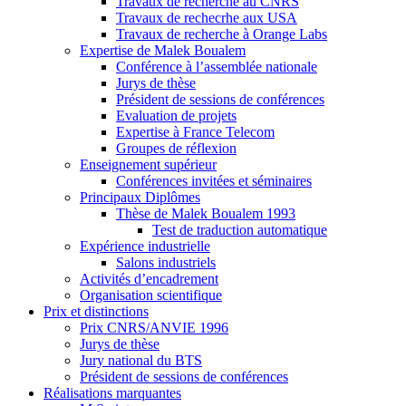
Travaux de recherche au CNRS
Travaux de rechecrhe aux USA
Travaux de recherche à Orange Labs
Expertise de Malek Boualem
Conférence à l’assemblée nationale
Jurys de thèse
Président de sessions de conférences
Evaluation de projets
Expertise à France Telecom
Groupes de réflexion
Enseignement supérieur
Conférences invitées et séminaires
Principaux Diplômes
Thèse de Malek Boualem 1993
Test de traduction automatique
Expérience industrielle
Salons industriels
Activités d’encadrement
Organisation scientifique
Prix et distinctions
Prix CNRS/ANVIE 1996
Jurys de thèse
Jury national du BTS
Président de sessions de conférences
Réalisations marquantes