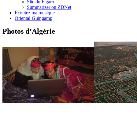
Site du Figaro
Summarizer on ZDNet
Écoutez ma musique
Oriental-Guingamp
Photos d’Algérie