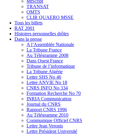
MtScript
TRANSAT
OMTS
CLIR QUAERO MSSE
Tous les billets
RAT 2001
Histoires personnelles drôles
Dans la presse
A l’Assemblée Nationale
La Tribune France
Au Télégramme 2008
Dans Ouest France
Tribune de l’informatique
La Tribune Algérie
Lettre SHS No 46
Lettre ANVIE No 18
CNRS INFO No 334
Formation Recherche No 70
INRIA Communication
Journal du CNRS
Rapport CNRS 1996
Au Télégramme 2010
Communique Officiel CNRS
Lettre Jean Veronis
Lettre Président Université