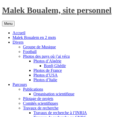
Aller
Malek Boualem, site personnel
au
contenu
Menu
Accueil
Malek Boualem en 2 mots
Divers
Groupe de Musique
Football
Photos des pays où j’ai vécu
Photos d’Algérie
Bordj Ghédir
Photos de France
Photos d’USA
Photos d’Italie
Parcours
Publications
Organisation scientifique
Pilotage de projets
Comités scientifiques
Travaux de recherche
Travaux de recherche à l’INRIA