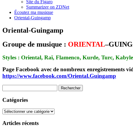
Site du Figaro
Summarizer on ZDNet
Écoutez ma musique
Oriental-Guingamp
Oriental-Guingamp
Groupe de musique :
ORIENTAL
–
GUIN
Styles : Oriental, Raï, Flamenco, Kurde, Turc, Kabyl
Page Facebook avec de nombreux enregistrements vid
https://www.facebook.com/Oriental.Guingamp
Rechercher :
Catégories
Catégories
Articles récents