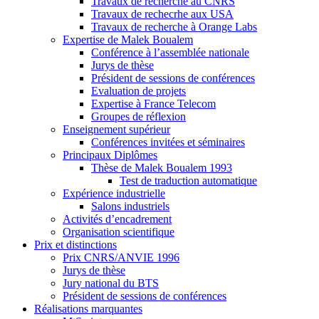
Travaux de recherche au CNRS
Travaux de rechecrhe aux USA
Travaux de recherche à Orange Labs
Expertise de Malek Boualem
Conférence à l’assemblée nationale
Jurys de thèse
Président de sessions de conférences
Evaluation de projets
Expertise à France Telecom
Groupes de réflexion
Enseignement supérieur
Conférences invitées et séminaires
Principaux Diplômes
Thèse de Malek Boualem 1993
Test de traduction automatique
Expérience industrielle
Salons industriels
Activités d’encadrement
Organisation scientifique
Prix et distinctions
Prix CNRS/ANVIE 1996
Jurys de thèse
Jury national du BTS
Président de sessions de conférences
Réalisations marquantes