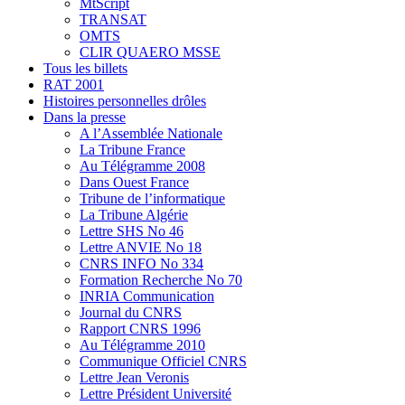
MtScript
TRANSAT
OMTS
CLIR QUAERO MSSE
Tous les billets
RAT 2001
Histoires personnelles drôles
Dans la presse
A l’Assemblée Nationale
La Tribune France
Au Télégramme 2008
Dans Ouest France
Tribune de l’informatique
La Tribune Algérie
Lettre SHS No 46
Lettre ANVIE No 18
CNRS INFO No 334
Formation Recherche No 70
INRIA Communication
Journal du CNRS
Rapport CNRS 1996
Au Télégramme 2010
Communique Officiel CNRS
Lettre Jean Veronis
Lettre Président Université