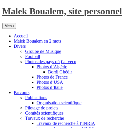
Aller
Malek Boualem, site personnel
au
contenu
Menu
Accueil
Malek Boualem en 2 mots
Divers
Groupe de Musique
Football
Photos des pays où j’ai vécu
Photos d’Algérie
Bordj Ghédir
Photos de France
Photos d’USA
Photos d’Italie
Parcours
Publications
Organisation scientifique
Pilotage de projets
Comités scientifiques
Travaux de recherche
Travaux de recherche à l’INRIA