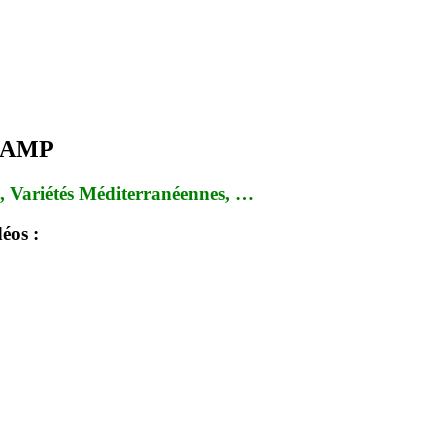
GAMP
e, Variétés Méditerranéennes, …
éos :